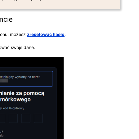
ncie
efonu, możesz
zresetować hasło
.
zować swoje dane.