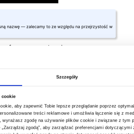
asną nazwę — zalecamy to ze względu na przejrzystość w
zaufanego urządzenia
ępnie kliknij
Kontynuuj
.
ostaniesz poproszony o weryfikację:
 i masz włączone
Face ID, odcisk palca lub kod/PIN
Szczegóły
ając
powiadomienie push
.
dź logowanie, wpisując kod weryfikacyjny otrzymany
.
 cookie
cookie, aby zapewnić Tobie lepsze przeglądanie poprzez optymali
personalizowane treści reklamowe i umożliwia łączenie się z m
, wyrażasz zgodę na używanie plików cookie i związane z tym 
„Zarządzaj zgodą”, aby zarządzać preferencjami dotyczącymi z