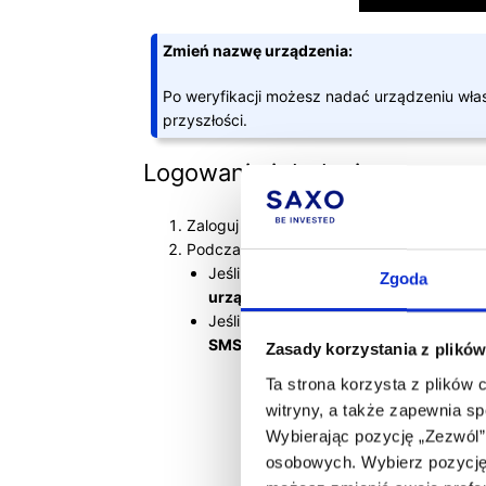
Zmień nazwę urządzenia:
Po weryfikacji możesz nadać urządzeniu wł
przyszłości.
Logowanie i dodanie nowego 
Zaloguj się, podając User ID i hasło, a nast
Podczas logowania z nowego urządzenia z
Jeśli masz aplikację Saxo na telefonie
Zgoda
urządzenia
: zatwierdź logowanie, klik
Jeśli nie masz aplikacji Saxo: zatwier
SMS‑em
, a następnie kliknij
Weryfikuj
Zasady korzystania z plików
Ta strona korzysta z plików 
witryny, a także zapewnia s
Wybierając pozycję „Zezwól”
osobowych. Wybierz pozycję 