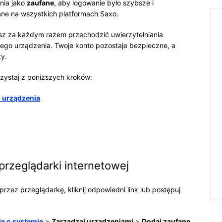
nia jako
zaufane
, aby logowanie było szybsze i
ane na wszystkich platformach Saxo.
sz za każdym razem przechodzić uwierzytelniania
ego urządzenia. Twoje konto pozostaje bezpieczne, a
zy.
rzystaj z poniższych kroków:
 urządzenia
przeglądarki internetowej
zez przeglądarkę, kliknij odpowiedni link lub postępuj
je o systemie
>
Zarządzaj urządzeniami
>
Dodaj zaufane