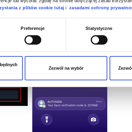
encje lub wycofać zgodę na stronie dotyczącej zasad korzystan
ystania z plików cookie tutaj
i
zasadami ochrony prywatnoś
Preferencje
Statystyczne
zbędnych
Zezwól na wybór
Zezwól