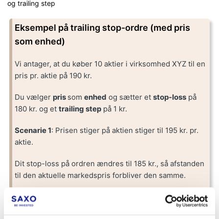
og trailing step
Eksempel på trailing stop-ordre (med pris
som enhed)
Vi antager, at du køber 10 aktier i virksomhed XYZ til en
pris pr. aktie på 190 kr.
Du vælger
pris
som
enhed
og sætter et
stop-loss
på
180 kr. og et
trailing step
på 1 kr.
Scenarie 1
: Prisen stiger på aktien stiger til 195 kr. pr.
aktie.
Dit stop-loss på ordren ændres til 185 kr., så afstanden
til den aktuelle markedspris forbliver den samme.
Scenarie 2
: Prisen på aktien falder til 185 kr. pr. aktie.
Ordrens stop-loss forbliver 180 kr.