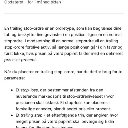
Opdateret
for 1 måned siden
En trailing stop-ordre er en ordretype, som kan begrænse dine
tab og beskytte dine gevinster i en position, ligesom en normal
stopordre. I modsætning til en normal stopordre vil en trailing
stop-ordre forblive aktiv, så længe positionen går i din favør og
først lukke, hvis prisen på værdipapiret falder med en defineret
pris
eller
procent
.
Når du placerer en trailing stop-ordre, har du derfor brug for to
parametre:
Et
stop-loss
, der bestemmer afstanden fra den
nuværende markedspris til stop-ordreniveauet (hvor
positionen skal lukkes). Et stop-loss kan placeres i
forskellige enheder, blandt andet pris eller procent.
Et
trailing step
- et efterfølgende trin, der angiver, hvor
meget prisen på værdipapiret skal bevæge sig (i din
favør), før din stop-loss hæves.