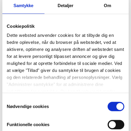
Samtykke
Detaljer
Om
Scenarie 3
: Prisen stiger først til 250 kr. pr. aktie og
falder derefter til 200 kr. pr. aktie.
Cookiepolitik
Ordrens stop-loss blev ændret til 240 kr., da aktien var
Dette websted anvender cookies for at tilbyde dig en
i kurs 250. Da aktien faldt til 200 kr., blev positionen
bedre oplevelse, når du browser på webstedet, ved at
lukket og solgt til 240 kr. pr. aktie.
aktivere, optimere og analysere driften af webstedet samt
for at levere personligt tilpasset annoncer og give dig
mulighed for at oprette forbindelse til sociale medier. Ved
at vælge "Tillad" giver du samtykke til brugen af cookies
Læs mere om forskellige ordretyper i vores artikel
Ordretyper
.
og den relaterede behandling af personoplysninger. Vælg
"Administrer samtykke" for at administrere dine
indstillinger for samtykke. Du kan til enhver tid ændre
dine indstillinger eller trække dit samtykke tilbage via
Samtykkevalg
*Vær opmærksom på, at i volatile markeder kan priser og
siden om cookiepolitik. Læs
vores cookiepolitik her
og
Nødvendige cookies
tidspunkter for ordreafviklinger blive påvirket. Læs mere i vores
vores persondatapolitik her
ordreafviklingspolitik på vores hjemmeside
home.saxo
.
Funktionelle cookies