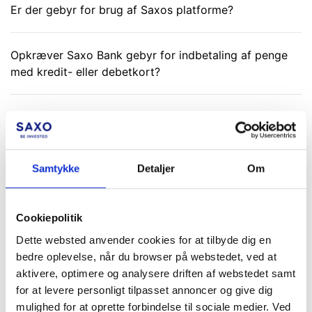
Er der gebyr for brug af Saxos platforme?
Opkræver Saxo Bank gebyr for indbetaling af penge
med kredit- eller debetkort?
Renter hos Saxo Bank
Hvad koster en manuel ordreafgivelse?
Samtykke
Detaljer
Om
Hvad betaler jeg i gebyrer som dansk kunde i Saxo
Cookiepolitik
Bank?
Dette websted anvender cookies for at tilbyde dig en
bedre oplevelse, når du browser på webstedet, ved at
Hvad koster det at veksle?
aktivere, optimere og analysere driften af webstedet samt
for at levere personligt tilpasset annoncer og give dig
mulighed for at oprette forbindelse til sociale medier. Ved