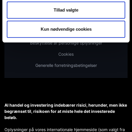
Investorrelationer
Tillad valgte
Banklicens
Kun nødvendige cookies
Beskyttelse af kapital
Beskyttelse af personlige oplysninger
Cookies
Generelle forretningsbetingelser
Al handel og investering indebærer risici, herunder, men ikke
begrænset til, risikoen for at miste hele det investerede
beløb.
Oplysninger på vores internationale hjemmeside (som valgt fra