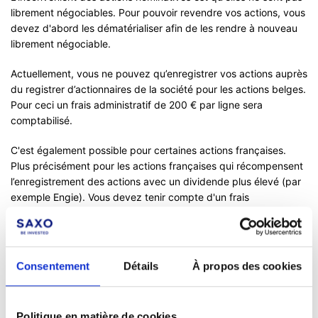
librement négociables. Pour pouvoir revendre vos actions, vous
devez d'abord les dématérialiser afin de les rendre à nouveau
librement négociable.
Actuellement, vous ne pouvez qu’enregistrer vos actions auprès
du registrer d’actionnaires de la société pour les actions belges.
Pour ceci un frais administratif de 200 € par ligne sera
comptabilisé.
C'est également possible pour certaines actions françaises.
Plus précisément pour les actions françaises qui récompensent
l’enregistrement des actions avec un dividende plus élevé (par
exemple Engie). Vous devez tenir compte d'un frais
administratif de 10 € par ligne pour ceci.
Pour la dématérialisation des actions, le même coût que pour
l'enregistrement vous sera comptabilisé.
Consentement
Détails
À propos des cookies
Pour faire enregistrer vos actions ou pour les dématérialiser,
veuillez contacter notre service clientèle via un
ticket de
Politique en matière de cookies