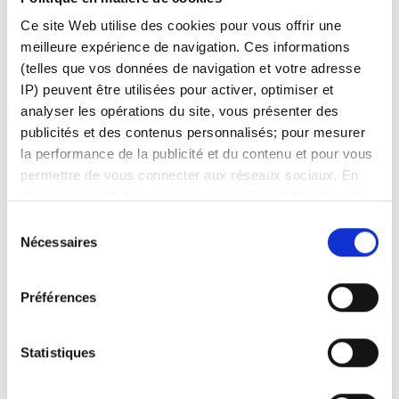
support
.
Ce site Web utilise des cookies pour vous offrir une
Attention
: L'enregistrement ou la dématérialisation des actions
meilleure expérience de navigation. Ces informations
peut prendre plusieurs semaines. Veuillez noter que ces actions
(telles que vos données de navigation et votre adresse
ne peuvent pas être négociées pendant cette période.
IP) peuvent être utilisées pour activer, optimiser et
analyser les opérations du site, vous présenter des
publicités et des contenus personnalisés; pour mesurer
la performance de la publicité et du contenu et pour vous
Facebook
LinkedIn
permettre de vous connecter aux réseaux sociaux. En
cliquant sur « Autoriser », vous autorisez l'utilisation de
Cet article vous a-t-il été utile ?
cookies et le traitement associé des données
Sélection
personnelles. Sélectionnez « Gérer le consentement »
Nécessaires
du
pour gérer vos préférences de consentement. Une fois
consentement
confirmées, vos préférences de consentement sont
Préférences
conservées. Vous pouvez modifier vos préférences ou
retirer votre consentement à tout moment via la page de
politique de cookies. Consultez
notre politique en
Statistiques
matière de cookies ici
et
notre politique de
confidentialité ici
.