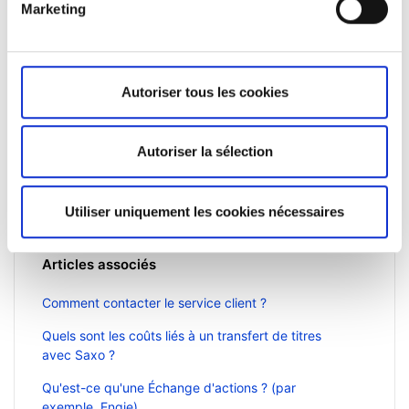
Marketing
Pas encore client ?
Apprenez-en davantage sur nos plateformes
Autoriser tous les cookies
d'investissement, nos produits et nos prix
attractifs
ici
.
Autoriser la sélection
Utiliser uniquement les cookies nécessaires
Articles associés
Comment contacter le service client ?
Quels sont les coûts liés à un transfert de titres
avec Saxo ?
Qu'est-ce qu'une Échange d'actions ? (par
exemple, Engie)