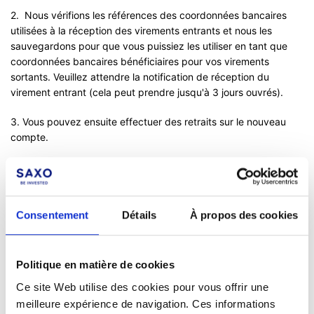
2. Nous vérifions les références des coordonnées bancaires
utilisées à la réception des virements entrants et nous les
sauvegardons pour que vous puissiez les utiliser en tant que
coordonnées bancaires bénéficiaires pour vos virements
sortants. Veuillez attendre la notification de réception du
virement entrant (cela peut prendre jusqu'à 3 jours ouvrés).
3. Vous pouvez ensuite effectuer des retraits sur le nouveau
compte.
Des problèmes pour ajouter un compte
de retrait ?
Consentement
Détails
À propos des cookies
Demandez de l'aide ici:
SaxoTrader:
Cliquez sur
Dépôts et retraits d'espèces
Politique en matière de cookies
SaxoInvestor:
cliquer
ici
Ce site Web utilise des cookies pour vous offrir une
SaxoTrader desktop
: cliquez sur l'icône d'assistance '
?' >
meilleure expérience de navigation. Ces informations
Contactez-nous > Dépôts et retraits d'espèces >