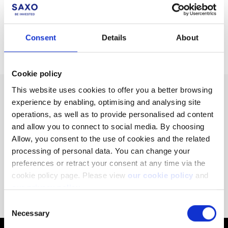
Transferts des fonds entre compte individuel et
compte-joint
Consent
Details
About
Cookie policy
This website uses cookies to offer you a better browsing
Vous ne trouvez pas ce que
experience by enabling, optimising and analysing site
operations, as well as to provide personalised ad content
vous cherchez ?
and allow you to connect to social media. By choosing
Allow, you consent to the use of cookies and the related
Voici comment entrer en contact avec un conseiller.
processing of personal data. You can change your
preferences or retract your consent at any time via the
cookie policy page. Please view
our cookie policy
and
Besoin d’aide ?
our privacy policy
.
Consent
Necessary
Selection