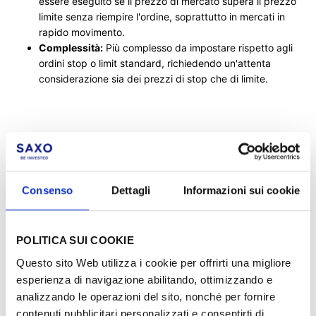
essere eseguito se il prezzo di mercato supera il prezzo
limite senza riempire l'ordine, soprattutto in mercati in
rapido movimento.
Complessità:
Più complesso da impostare rispetto agli
ordini stop o limit standard, richiedendo un'attenta
considerazione sia dei prezzi di stop che di limite.
Come posso inserire un ordine limite
stop?
Consenso
Dettagli
Informazioni sui cookie
Nuova posizione
Nel ticket di contrattazione
POLITICA SUI COOKIE
Questo sito Web utilizza i cookie per offrirti una migliore
Dopo aver compilato il ticket, clicca su
Aggiungi Take
esperienza di navigazione abilitando, ottimizzando e
Profit / Stop Loss
analizzando le operazioni del sito, nonché per fornire
Clicca su
Stop Loss
contenuti pubblicitari personalizzati e consentirti di
Scegli
Limite Stop