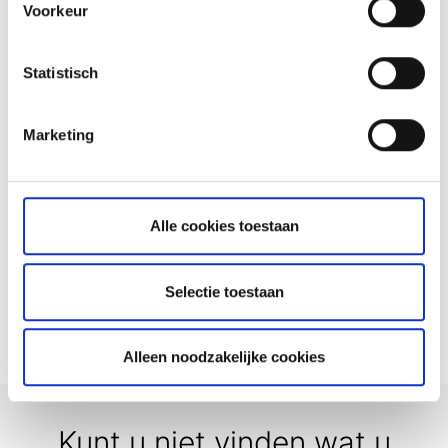
Voorkeur
hier
bekijken
Verwante artikelen
Welke type orders kan ik plaatsen?
Statistisch
Heb ik toegang tot mijn rekening als ik naar het
buitenland reis?
Marketing
Hoe kan ik een tegenrekening toevoegen of
verwijderen?
Wat is een ADR?
Alle cookies toestaan
Wijziging in de regelgeving voor
beursgenoteerde Amerikaanse partnerschappen
Selectie toestaan
(PTP)
Alleen noodzakelijke cookies
Kunt u niet vinden wat u