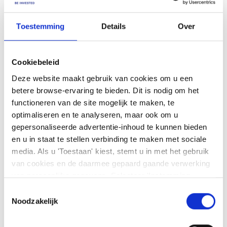
Toestemming
Details
Over
Cookiebeleid
Deze website maakt gebruik van cookies om u een
betere browse-ervaring te bieden. Dit is nodig om het
functioneren van de site mogelijk te maken, te
optimaliseren en te analyseren, maar ook om u
gepersonaliseerde advertentie-inhoud te kunnen bieden
Nog geen klant?
en u in staat te stellen verbinding te maken met sociale
media. Als u 'Toestaan' kiest, stemt u in met het gebruik
Lees
hier
meer over onze investeringsplatforms,
producten en toonaangevende prijzen.
van cookies en de daarmee gepaard gaande verwerking
van persoonlijke gegevens. Selecteer 'Instemming
beheren' om uw instemmingsvoorkeuren te beheren. U
Toestemmingsselectie
kunt te allen tijde uw voorkeuren wijzigen of uw
Noodzakelijk
instemming intrekken op de pagina met cookiebeleid. U
kunt
ons cookiebeleid hier
en
ons privacybeleid