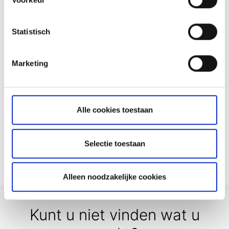
hier
bekijken
Heb ik toegang tot mijn rekening als ik naar het
buitenland reis?
Statistisch
Wat is een ADR?
Hoe kan ik een tegenrekening toevoegen of
Marketing
verwijderen?
Voor- en nabeurs handelen op de Amerikaanse
beurs
Alle cookies toestaan
Wijziging in de regelgeving voor
beursgenoteerde Amerikaanse partnerschappen
(PTP)
Selectie toestaan
Alleen noodzakelijke cookies
Kunt u niet vinden wat u