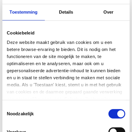
Toestemming
Details
Over
Cookiebeleid
Deze website maakt gebruik van cookies om u een
betere browse-ervaring te bieden. Dit is nodig om het
functioneren van de site mogelijk te maken, te
Nog geen klant?
optimaliseren en te analyseren, maar ook om u
gepersonaliseerde advertentie-inhoud te kunnen bieden
Lees
hier
meer over onze investeringsplatforms,
en u in staat te stellen verbinding te maken met sociale
producten en toonaangevende prijzen.
media. Als u 'Toestaan' kiest, stemt u in met het gebruik
van cookies en de daarmee gepaard gaande verwerking
van persoonlijke gegevens. Selecteer 'Instemming
beheren' om uw instemmingsvoorkeuren te beheren. U
Toestemmingsselectie
kunt te allen tijde uw voorkeuren wijzigen of uw
Noodzakelijk
instemming intrekken op de pagina met cookiebeleid. U
Verwante artikelen
kunt
ons cookiebeleid hier
en
ons privacybeleid
Voorkeur