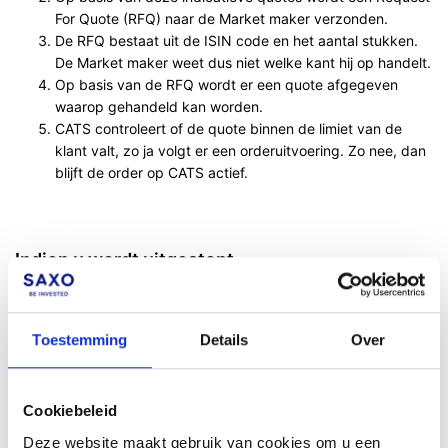
For Quote (RFQ) naar de Market maker verzonden.
De RFQ bestaat uit de ISIN code en het aantal stukken.
De Market maker weet dus niet welke kant hij op handelt.
Op basis van de RFQ wordt er een quote afgegeven
waarop gehandeld kan worden.
CATS controleert of de quote binnen de limiet van de
klant valt, zo ja volgt er een orderuitvoering. Zo nee, dan
blijft de order op CATS actief.
Indien u wordt uitgestopt
Het kan gebeuren dat u wordt uitgestopt. Dat betekent dat het
stop-loss niveau van de turbo bereikt is en dat de turbo
Toestemming
Details
Over
ophoudt te bestaan. Als u belegd heeft met een ‘gewone’ turbo,
is de kans groot dat u dan recht heeft op de restwaarde. Als
hiervan sprake is, houdt er dan rekening mee dat dit geld bij
Cookiebeleid
Saxo beschikbaar is op uw rekening op T + 3. Dit betekent in
de praktijk dat als u bijvoorbeeld maandag wordt uitgestopt –
Deze website maakt gebruik van cookies om u een