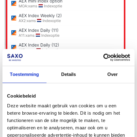
Toestemming
Details
Over
Cookiebeleid
Deze website maakt gebruik van cookies om u een
betere browse-ervaring te bieden. Dit is nodig om het
functioneren van de site mogelijk te maken, te
U vindt
hier
meer informatie over opties en
hier
meer informatie
optimaliseren en te analyseren, maar ook om u
over het inleggen van een optie-order.
gepersonaliseerde advertentie-inhoud te kunnen bieden