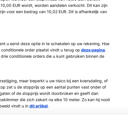
 10,00 EUR wordt, worden aandelen verkocht. Dit kan zijn
jn voor een bedrag van 10,02 EUR. Dit is afhankelijk van
ient u eerst deze optie in te schakelen op uw rekening. Hoe
n conditionele order plaatst vindt u terug op
deze pagina
.
 drie conditionele orders die u kunt gebruiken binnen de
rsstijging, maar beperkt u uw risico bij een koersdaling, of
stop zet u de stopprijs op een aantal punten vast onder of
gaten of de stopprijs wordt doorbroken en geeft dan
eklimmer die zich zekert na elke 10 meter. Zo kan hij nooit
beeld vindt u in
dit artikel
.
en of de koers van een bepaalde index of aandeel het door u