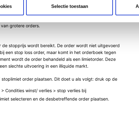
ookies
Selectie toestaan
A
uitgevoerd op basis van een geautomatiseerde strategie
n. Algoritmische orders zijn bedoeld om marktimpact te
 van grotere orders.
 de stopprijs wordt bereikt. De order wordt niet uitgevoerd
bij een stop loss order, maar komt in het orderboek tegen
oment wordt de order behandeld als een limietorder.
Deze
en slechte uitvoering in een illiquide markt.
stoplimiet order plaatsen. Dit doet u als volgt: druk op de
> Condities winst/ verlies > stop verlies bij
imiet selecteren en de desbetreffende order plaatsen.