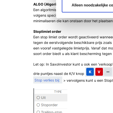
ALGO (Algoritmische) orders
Alleen noodzakelijke c
Een algoritmische order is een order die wordt 
volgens specifieke parameters en/of voorwaarde
minimaliseren die kan onstaan door het plaatsen
Stoplimiet order
Een stop limiet order wordt geactiveerd wanneer
tegen de eerstvolgende beschikbare prijs zoals 
een vooraf vastgelegde limietprijs. Vanaf dat m
soort order biedt u als klant bescherming tegen e
Let op: In SaxoInvestor kunt u ook een 'verkoop' 
drie puntjes naast de K/V knop
> vervolgens kunt u een Stopl