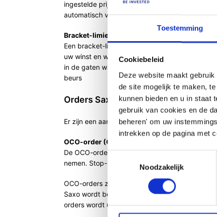
ingestelde prijsniveau (stopprijs) bereikt. Berei
automatisch voor dat uw order wordt uitgevoer
Toestemming
Bracket-limiet
Een bracket-limiet is een bepaalde conditie van 
uw winst en wordt uw verlies automatisch afgek
Cookiebeleid
in de gaten wanneer de koers buiten die bandb
Deze website maakt gebruik v
beurs
de site mogelijk te maken, t
kunnen bieden en u in staat t
Orders SaxoTrader en SaxoTrader D
gebruik van cookies en de d
Er zijn een aantal orders welke u uitsluitend v
beheren' om uw instemmingsv
intrekken op de pagina met c
OCO-order (One Cancels The Other)
De OCO-order (One Cancels the Other) kan word
Toestemmingsselectie
nemen. Stop- en limietorders, geplaatst op indi
Noodzakelijk
OCO-orders zijn vergelijkbaar met een 'bracket-li
Saxo wordt bewaard, maar de beide orders dire
orders wordt uitgevoerd wordt automatisch de