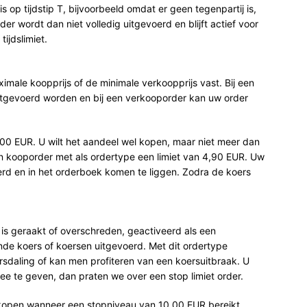
 op tijdstip T, bijvoorbeeld omdat er geen tegenpartij is,
der wordt dan niet volledig uitgevoerd en blijft actief voor
ijdslimiet.
imale koopprijs of de minimale verkoopprijs vast. Bij een
itgevoerd worden en bij een verkooporder kan uw order
,00 EUR. U wilt het aandeel wel kopen, maar niet meer dan
n kooporder met als ordertype een limiet van 4,90 EUR. Uw
oerd en in het orderboek komen te liggen. Zodra de koers
 is geraakt of overschreden, geactiveerd als een
nde koers of koersen uitgevoerd. Met dit ordertype
rsdaling of kan men profiteren van een koersuitbraak. U
ee te geven, dan praten we over een stop limiet order.
rkopen wanneer een stopniveau van 10,00 EUR bereikt