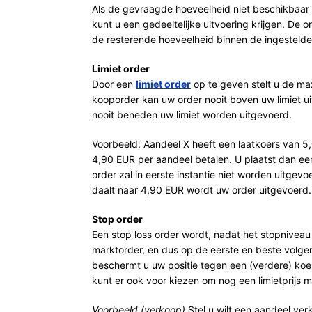
Als de gevraagde hoeveelheid niet beschikbaar is
kunt u een gedeeltelijke uitvoering krijgen. De or
de resterende hoeveelheid binnen de ingestelde t
Limiet order
Door een
limiet order
op te geven stelt u de max
kooporder kan uw order nooit boven uw limiet u
nooit beneden uw limiet worden uitgevoerd.
Voorbeeld: Aandeel X heeft een laatkoers van 5
4,90 EUR per aandeel betalen. U plaatst dan ee
order zal in eerste instantie niet worden uitgev
daalt naar 4,90 EUR wordt uw order uitgevoerd.
Stop order
Een stop loss order wordt, nadat het stopniveau
marktorder, en dus op de eerste en beste volge
beschermt u uw positie tegen een (verdere) koe
kunt er ook voor kiezen om nog een limietprijs m
Voorbeeld (verkoop)
Stel u wilt een aandeel ve