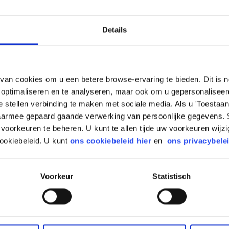
kt de koers een door u ingestelde niveau, dan zorgt Saxo er
d.
Details
een geavanceerde order. Met een bracket-limiet int u op tijd
apt. U stelt een boven- en ondergrens in. Saxo houdt voor u
reedte komt en stuurt wanneer nodig uw order naar de
an cookies om u een betere browse-ervaring te bieden. Dit is n
e optimaliseren en te analyseren, maar ook om u gepersonaliseer
e stellen verbinding te maken met sociale media. Als u 'Toestaan'
esktop
aarmee gepaard gaande verwerking van persoonlijke gegevens. 
ia SaxoTrader en SaxoTrader Desktop kunt plaatsen.
oorkeuren te beheren. U kunt te allen tijde uw voorkeuren wijz
ookiebeleid. U kunt
ons cookiebeleid hier
en
ons privacybele
en gebruikt om verliezen te beperken en winsten te
viduele posities, hebben standaard een OCO-relatie.
Voorkeur
Statistisch
miet' order waarbij het verschil is dat de conditie niet door
ct naar de beurs worden gestuurd. Indien een van de twee
 tweede order geannuleerd.