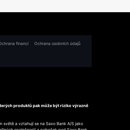
Ochrana financí
Ochrana osobních údajů
kterých produktů pak může být riziko výrazně
 světě a vztahují se na Saxo Bank A/S jako
ceřiných společností a poboček pod Saxo Bank