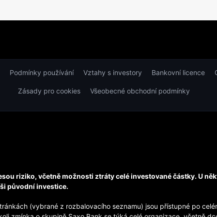
Podmínky používání
Vztahy s investory
Bankovní licence
Zásady pro cookies
Všeobecné obchodní podmínky
sou riziko, včetně možnosti ztráty celé investované částky. U ně
ši původní investice.
ránkách (vybrané z rozbalovacího seznamu) jsou přístupné po celém
oli zmínka o skupině Saxo Bank se týká celé organizace, včetně d