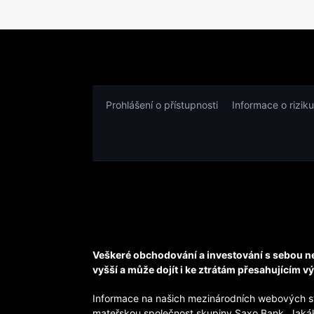
Prohlášení o přístupnosti
Informace o riziku
Veškeré obchodování a investování s sebou ne
vyšší a může dojít i ke ztrátám přesahujícím vý
Informace na našich mezinárodních webových st
mateřskou společnost skupiny Saxo Bank. Jakák