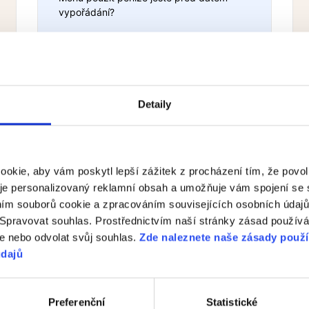
vypořádání?
Všechny články
Detaily
Vklad platební kartou
okie, aby vám poskytl lepší zážitek z procházení tím, že povolí
uje personalizovaný reklamní obsah a umožňuje vám spojení se s
ním souborů cookie a zpracováním souvisejících osobních údajů.
Proč se mi v platformě nezobrazuje
možnost vložit prostředky pomocí
 Spravovat souhlas. Prostřednictvím naší stránky zásad použív
kreditní/debetní karty?
e nebo odvolat svůj souhlas.
Zde naleznete naše zásady použ
údajů
Preferenční
Statistické