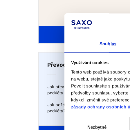
Všechny články
Souhlas
Využívání cookies
Převody mezi účty
Tento web používá soubory co
na webu, stejně jako poskyt
Povolit souhlasíte s používá
Jak převedu prostředky mezi
podúčty
předvolby souhlasu, vyberte
kdykoli změnit své preferenc
Jak požádám o převod pozic mezi
zásady ochrany osobních 
podúčty?
Výběr
Nezbytné
souhlasu