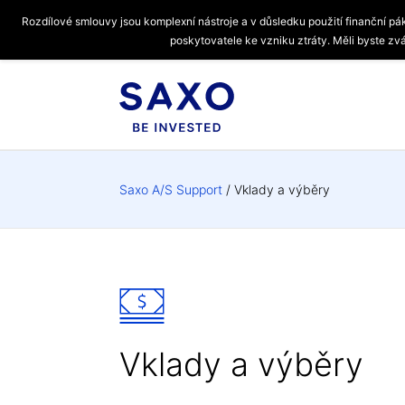
Rozdílové smlouvy jsou komplexní nástroje a v důsledku použití finanční pá
poskytovatele ke vzniku ztráty. Měli byste zvá
Saxo A/S Support
Vklady a výběry
Vklady a výběry