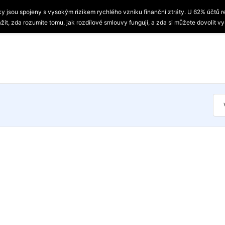
ky jsou spojeny s vysokým rizikem rychlého vzniku finanční ztráty. U 62% účtů r
žit, zda rozumíte tomu, jak rozdílové smlouvy fungují, a zda si můžete dovolit vy