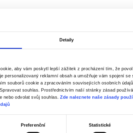
Detaily
můžete najít, co hledá
okie, aby vám poskytl lepší zážitek z procházení tím, že povolí
uje personalizovaný reklamní obsah a umožňuje vám spojení se s
ním souborů cookie a zpracováním souvisejících osobních údajů.
Ukážeme Vám, jak zadat ticket nebo se spojit s podporou.
 Spravovat souhlas. Prostřednictvím naší stránky zásad použív
e nebo odvolat svůj souhlas.
Zde naleznete naše zásady použ
údajů
Podpora
Preferenční
Statistické