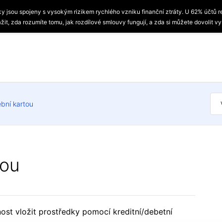
ky jsou spojeny s vysokým rizikem rychlého vzniku finanční ztráty. U 62% účtů r
žit, zda rozumíte tomu, jak rozdílové smlouvy fungují, a zda si můžete dovolit vy
ební kartou
tou
ost vložit prostředky pomocí kreditní/debetní