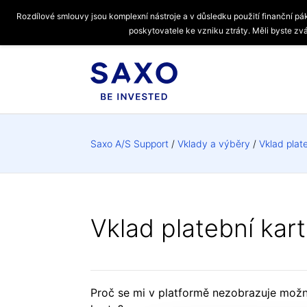
Rozdílové smlouvy jsou komplexní nástroje a v důsledku použití finanční pá
poskytovatele ke vzniku ztráty. Měli byste zvá
Saxo A/S Support
Vklady a výběry
Vklad plat
Vklad platební kar
Proč se mi v platformě nezobrazuje možn