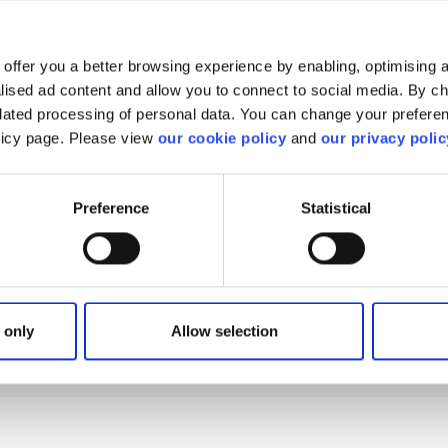
offer you a better browsing experience by enabling, optimising a
alised ad content and allow you to connect to social media. By c
elated processing of personal data. You can change your preferen
olicy page. Please view
our cookie policy
and
our privacy polic
ouvez pas ce que vous
Preference
Statistical
Voici comment entrer en contact avec un conseiller.
Besoin d’aide ?
 only
Allow selection