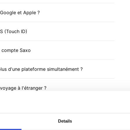
Google et Apple ?
OS (Touch ID)
re compte Saxo
lus d'une plateforme simultanément ?
voyage à l'étranger ?
ous avez dépassé le nombre maximal de tentatives
Details