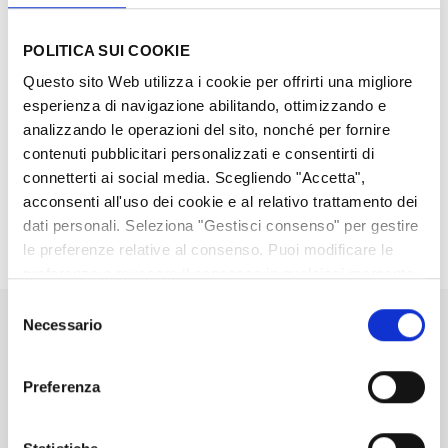
Quanto tempo occorre per la disponibilità dei fondi sul
mio rapporto BG SAXO una volta che è stato
POLITICA SUI COOKIE
finanziato?
Questo sito Web utilizza i cookie per offrirti una migliore
esperienza di navigazione abilitando, ottimizzando e
Posso effettuare trasferimenti in valuta diversa
analizzando le operazioni del sito, nonché per fornire
dall'Euro?
contenuti pubblicitari personalizzati e consentirti di
connetterti ai social media. Scegliendo "Accetta",
acconsenti all'uso dei cookie e al relativo trattamento dei
Perché non ho ricevuto l’intero ammontare trasferito?
dati personali. Seleziona "Gestisci consenso" per gestire
le preferenze relative al consenso. Puoi modificare le
preferenze o revocare il consenso in qualsiasi momento
tramite la pagina cookie policy. Consulta
la nostra
Selezione
politica sui cookie qui
e
la nostra politica sulla
Necessario
del
Non hai trovato l'informazione
privacy qui
consenso
che cercavi?
Preferenza
Ecco come puoi richiedere assistenza.