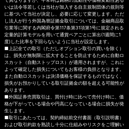
て異なりますが、平常時は銘柄の流動性や価格変動性ある
いは法令等若しくは当社が加入する自主規制団体の規則等
に基づいて当社が決定し、必要に応じて変更します。ただ
し法人が行う外国為替証拠金取引については、金融商品取
引業等に関する内閣府令第117条第31項第1号に規定される
定量的計算モデルを用いて通貨ペアごとに算出(1週間に1
度)した比率を下回らないように当社が設定します。
■上記全ての取引（ただしオプション取引の買いを除く）
は、損失が無制限に拡大することを防止するために自動ロ
スカット（自動ストップロス）が適用されますが、これに
よって確定した損失についてもお客様の負担となります。
また自動ロスカットは決済価格を保証するものではなく、
損失がお預かりしている取引証拠金の額を超える可能性が
あります。
■外国証券売買取引は、買付け時に比べて売付け時に、価
格が下がっている場合や円高になっている場合に損失が発
生します。
■取引にあたっては、契約締結前交付書面（取引説明書）
および取引約款を熟読し十分に仕組みやリスクをご理解い