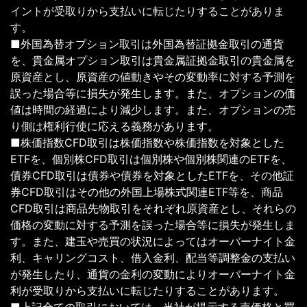
イントが受取りから支払いに転じたりすることがありま
す。
■外国為替オプション取引は外国為替証拠金取引の通貨
を、貴金属オプション取引は貴金属証拠金取引の貴金属を
原資産とし、原資産の値動きやその変動率に対する予測を
誤った場合等に損失が発生します。また、オプションの価
値は時間の経過により減少します。また、オプションの売
り側は権利行使に応える義務があります。
■株価指数CFD取引は株価指数や株価指数を対象とした
ETFを、個別株CFD取引は個別株や個別株関連のETFを、
債券CFD取引は債券や債券を対象としたETFを、その他証
券CFD取引はその他の外国上場株式関連ETF等を、商品
CFD取引は商品先物取引をそれぞれ原資産とし、それらの
価格の変動に対する予測を誤った場合等に損失が発生しま
す。また、建玉や売買の状況によってはオーバーナイト金
利、キャリングコスト、借入金利、配当等調整金の支払い
が発生したり、通貨の金利の変動によりオーバーナイト金
利が受取りから支払いに転じたりすることがあります。