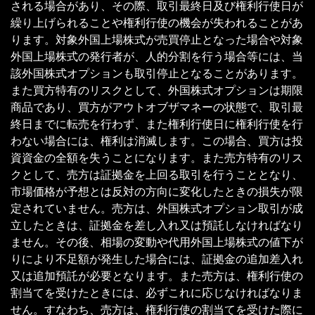
される場合があり、その際、取引最終日及び権利行使日が
繰り上げられることや権利行使の機会が失われることがあ
ります。対象外国上場株式が売買停止となった場合や対象
外国上場株式の発行者が、人的分割を行う場合等には、当
該外国株式オプションも取引停止となることがあります。
また買方特有のリスクとして、外国株式オプションは期限
商品であり、買方がアウトオブザマネーの状態で、取引最
終日までに転売を行わず、また権利行使日に権利行使を行
わない場合には、権利は消滅します。この場合、買方は投
資資金の全額を失うことになります。また売方特有のリス
クとして、売方は証拠金を上回る取引を行うこととなり、
市場価格が予想とは反対の方向に変化したときの損失が限
定されていません。売方は、外国株式オプション取引が成
立したときは、証拠金を差し入れ又は預託しなければなり
ません。その後、相場の変動や代用外国上場株式の値下が
りにより不足額が発生した場合には、証拠金の追加差入れ
又は追加預託が必要となります。また売方は、権利行使の
割当てを受けたときには、必ずこれに応じなければなりま
せん。すなわち、売方は、権利行使の割当てを受けた際に