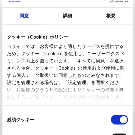
同意
詳細
概要
クッキー（Cookie）ポリシー
関連記事
当サイトでは、お客様により適したサービスを提供する
取引ツール内での回答検索、問合せ方法
ため、クッキー（Cookie）を使用し、ユーザーエクスペ
リエンス向上を図っています。「すべてに同意」を選択
海外からの当社サービスのご利用について
される場合、クッキー（Cookie）の使用および使用に関
米国市場における時間外取引
する個人データ取扱いに同意したものとみなされます。
設定を管理される場合は、「設定管理」を選択くださ
チャートの使い方
い。お客様のブラウザの設定によりクッキーの機能を無
効にすることもできます。当社クッキー（Cookie）ポリ
シーについては
こちら
、個人情報保護方針は
こちら
をご
覧ください。
同
必須クッキー
意
の
お問い合わせの回答は見つ