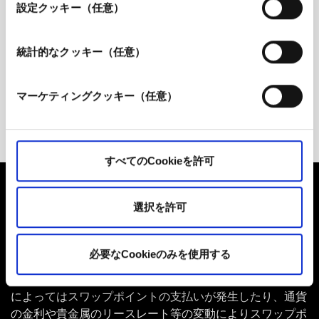
選
設定クッキー（任意）
かりましたか？
択
統計的なクッキー（任意）
チケットの作成方法をご案内いたします
マーケティングクッキー（任意）
作成方法を確認する
すべてのCookieを許可
選択を許可
【重要事項及びリスク開示】
■外国為替証拠金取引は各通貨の価格を、貴金属証拠金取
必要なCookieのみを使用する
引は各貴金属の価格を指標とし、それらの変動に対する予
測を誤った場合等に損失が発生します。また、売買の状況
によってはスワップポイントの支払いが発生したり、通貨
の金利や貴金属のリースレート等の変動によりスワップポ