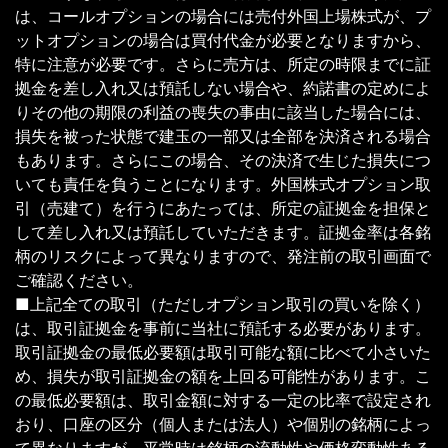
は、コールオプションの場合には売付外国上場株式が、プ
ットオプションの場合は買付代金が必要となりますから、
特に注意が必要です。さらに売方は、所定の時限までに証
拠金を差し入れ又は預託しない場合や、約諾書の定めによ
りその他の期限の利益の喪失の事由に該当した場合には、
損失を被った状態で建玉の一部又は全部を決済される場合
もあります。さらにこの場合、その決済で生じた損失につ
いても責任を負うことになります。外国株式オプション取
引（売建て）を行うにあたっては、所定の証拠金を担保と
して差し入れ又は預託していただきます。証拠金率は各銘
柄のリスクによって異なりますので、発注前の取引画面で
ご確認ください。
■上記全ての取引（ただしオプション取引の買いを除く）
は、取引証拠金を事前に当社に預託する必要があります。
取引証拠金の最低必要額は取引可能な額に比べて小さいた
め、損失が取引証拠金の額を上回る可能性があります。こ
の最低必要額は、取引金額に対する一定の比率で設定され
おり、口座の区分（個人または法人）や個別の銘柄によっ