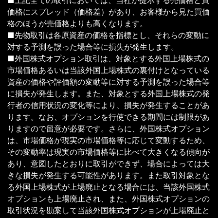
■上記全ての取引においては、当社が提示する売価格と買
価格にスプレッド（価格差）があり、お客様から見た買価
格のほうが売価格よりも高くなります。
■先物取引は各原資産の価格を指標とし、それらの変動に
対する予測を誤った場合等に損失が発生します。
■外国株式オプション取引は、対象とする外国上場株式の
市場価格あるいは当該外国上場株式の裏付けとなっている
資産の価格や評価額の変動等に対する予測を誤った場合等
に損失が発生します。また、対象とする外国上場株式の発
行者の信用状況の変化等により、損失が発生することがあ
ります。なお、オプションを行使できる期間には制限があ
りますので留意が必要です。さらに、外国株式オプション
は、市場価格が現実の市場価格等に応じて変動するため、
その変動率は現実の市場価格等に比べて大きくなる傾向が
あり、意図したとおりに取引ができず、場合によっては大
きな損失が発生する可能性があります。また取引対象とな
る外国上場株式が上場廃止となる場合には、当該外国株式
オプションも上場廃止され、また、外国株式オプションの
取引状況を勘案して当該外国株式オプションが上場廃止と