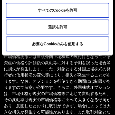
利、キャリングコスト、借入金利、配当等調整金の支払い
が発生したり、通貨の金利の変動によりオーバーナイト金
すべてのCookieを許可
利が受取りから支払いに転じたりすることがあります。
■上記全ての取引においては、当社が提示する売価格と買
価格にスプレッド（価格差）があり、お客様から見た買価
選択を許可
格のほうが売価格よりも高くなります。
■先物取引は各原資産の価格を指標とし、それらの変動に
対する予測を誤った場合等に損失が発生します。
必要なCookieのみを使用する
■外国株式オプション取引は、対象とする外国上場株式の
市場価格あるいは当該外国上場株式の裏付けとなっている
資産の価格や評価額の変動等に対する予測を誤った場合等
に損失が発生します。また、対象とする外国上場株式の発
行者の信用状況の変化等により、損失が発生することがあ
ります。なお、オプションを行使できる期間には制限があ
りますので留意が必要です。さらに、外国株式オプション
は、市場価格が現実の市場価格等に応じて変動するため、
その変動率は現実の市場価格等に比べて大きくなる傾向が
あり、意図したとおりに取引ができず、場合によっては大
きな損失が発生する可能性があります。また取引対象とな