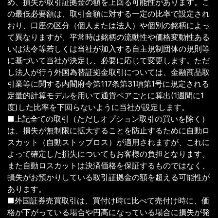
め、損失が取引証拠金の額を上回る可能性があります。こ
の最低必要額は、取引金額に対する一定の比率で設定され
おり、口座の区分（個人または法人）や個別の銘柄によっ
て異なりますが、平常時は銘柄の流動性や価格変動性ある
いは法令等若しくは当社が加入する自主規制団体の規則等
に基づいて当社が決定し、必要に応じて変更します。ただ
し法人が行う外国為替証拠金取引については、金融商品取
引業等に関する内閣府令第117条第31項第1号に規定される
定量的計算モデルを用いて通貨ペアごとに算出(1週間に1
度)した比率を下回らないように当社が設定します。
■上記全ての取引（ただしオプション取引の買いを除く）
は、損失が無制限に拡大することを防止するために自動ロ
スカット（自動ストップロス）が適用されますが、これに
よって確定した損失についてもお客様の負担となります。
また自動ロスカットは決済価格を保証するものではなく、
損失がお預かりしている取引証拠金の額を超える可能性が
あります。
■外国証券売買取引は、買付け時に比べて売付け時に、価
格が下がっている場合や円高になっている場合に損失が発