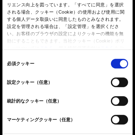
リエンス向上を図っています。「すべてに同意」を選択
測を誤った場合等に損失が発生します。また、売買の状況
される場合、クッキー（Cookie）の使用および使用に関
によってはスワップポイントの支払いが発生したり、通貨
する個人データ取扱いに同意したものとみなされます。
の金利や貴金属のリースレート等の変動によりスワップポ
設定を管理される場合は、「設定管理」を選択くださ
イントが受取りから支払いに転じたりすることがありま
い。お客様のブラウザの設定によりクッキーの機能を無
す。
効にすることもできます。当社クッキー（Cookie）ポリ
■外国為替オプション取引は外国為替証拠金取引の通貨
シーについては
こちら
、個人情報保護方針は
こちら
をご
を、貴金属オプション取引は貴金属証拠金取引の貴金属を
覧ください。
原資産とし、原資産の値動きやその変動率に対する予測を
同
誤った場合等に損失が発生します。また、オプションの価
必須クッキー
意
値は時間の経過により減少します。また、オプションの売
の
り側は権利行使に応える義務があります。
選
設定クッキー（任意）
■株価指数CFD取引は株価指数や株価指数を対象とした
択
ETFを、個別株CFD取引は個別株や個別株関連のETFを、
債券CFD取引は債券や債券を対象としたETFを、その他証
統計的なクッキー（任意）
券CFD取引はその他の外国上場株式関連ETF等を、商品
CFD取引は商品先物取引をそれぞれ原資産とし、それらの
マーケティングクッキー（任意）
価格の変動に対する予測を誤った場合等に損失が発生しま
す。また、建玉や売買の状況によってはオーバーナイト金