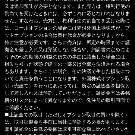
又は追加預託が必要となります。また売方は、権利行使の
割当てを受けたときには、必ずこれに応じなければなりま
せん。すなわち、売方は、権利行使の割当てを受けた際に
は、コールオプションの場合には売付外国上場株式が、プ
ットオプションの場合は買付代金が必要となりますから、
特に注意が必要です。さらに売方は、所定の時限までに証
拠金を差し入れ又は預託しない場合や、約諾書の定めによ
りその他の期限の利益の喪失の事由に該当した場合には、
損失を被った状態で建玉の一部又は全部を決済される場合
もあります。さらにこの場合、その決済で生じた損失につ
いても責任を負うことになります。外国株式オプション取
引（売建て）を行うにあたっては、所定の証拠金を担保と
して差し入れ又は預託していただきます。証拠金率は各銘
柄のリスクによって異なりますので、発注前の取引画面で
ご確認ください。
■上記全ての取引（ただしオプション取引の買いを除く）
は、取引証拠金を事前に当社に預託する必要があります。
取引証拠金の最低必要額は取引可能な額に比べて小さいた