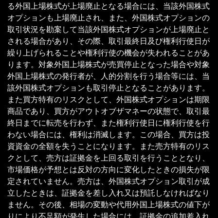
る外国上場株式が上場廃止となる場合には、当該外国株式
オプションも上場廃止され、また、外国株式オプションの
取引状況を勘案して当該外国株式オプションが上場廃止と
される場合があり、その際、取引最終日及び権利行使日が
繰り上げられることや権利行使の機会が失われることがあ
ります。対象外国上場株式が売買停止となった場合や対象
外国上場株式の発行者が、人的分割を行う場合等には、当
該外国株式オプションも取引停止となることがあります。
また買方特有のリスクとして、外国株式オプションは期限
商品であり、買方がアウトオブザマネーの状態で、取引最
終日までに転売を行わず、また権利行使日に権利行使を行
わない場合には、権利は消滅します。この場合、買方は投
資資金の全額を失うことになります。また売方特有のリス
クとして、売方は証拠金を上回る取引を行うこととなり、
市場価格が予想とは反対の方向に変化したときの損失が限
定されていません。売方は、外国株式オプション取引が成
立したときは、証拠金を差し入れ又は預託しなければなり
ません。その後、相場の変動や代用外国上場株式の値下が
りにより不足額が発生した場合には、証拠金の追加差入れ