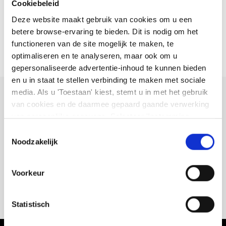
Cookiebeleid
Belangrijke Forex termen
Deze website maakt gebruik van cookies om u een
betere browse-ervaring te bieden. Dit is nodig om het
Belangrijke informatie Forex
functioneren van de site mogelijk te maken, te
optimaliseren en te analyseren, maar ook om u
gepersonaliseerde advertentie-inhoud te kunnen bieden
en u in staat te stellen verbinding te maken met sociale
media. Als u 'Toestaan' kiest, stemt u in met het gebruik
Kunt u niet vinden wat u
van cookies en de daarmee gepaard gaande verwerking
van persoonlijke gegevens. Selecteer 'Instemming
zoekt?
beheren' om uw instemmingsvoorkeuren te beheren. U
Toestemmingsselectie
kunt te allen tijde uw voorkeuren wijzigen of uw
Noodzakelijk
We laten u zien hoe u contact met ons kunt opnemen.
instemming intrekken op de pagina met cookiebeleid. U
kunt
ons cookiebeleid hier
en
ons privacybeleid
Voorkeur
hier
bekijken
Vraag hulp
Statistisch