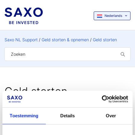
Nederlands
Saxo NL Support
Geld storten & opnemen
Geld storten
Geld storten
Toestemming
Details
Over
Overgang iDEAL naar Wero