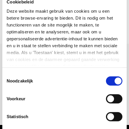
Cookiebeleid
Hoe stort ik geld op mijn rekening?
Deze website maakt gebruik van cookies om u een
betere browse-ervaring te bieden. Dit is nodig om het
Wat is een BIC/SWIFT code?
functioneren van de site mogelijk te maken, te
optimaliseren en te analyseren, maar ook om u
gepersonaliseerde advertentie-inhoud te kunnen bieden
en u in staat te stellen verbinding te maken met sociale
media. Als u 'Toestaan' kiest, stemt u in met het gebruik
Kunt u niet vinden wat u
van cookies en de daarmee gepaard gaande verwerking
van persoonlijke gegevens. Selecteer 'Instemming
zoekt?
beheren' om uw instemmingsvoorkeuren te beheren. U
Toestemmingsselectie
kunt te allen tijde uw voorkeuren wijzigen of uw
Noodzakelijk
We laten u zien hoe u contact met ons kunt opnemen.
instemming intrekken op de pagina met cookiebeleid. U
kunt
ons cookiebeleid hier
en
ons privacybeleid
Voorkeur
hier
bekijken
Vraag hulp
Statistisch