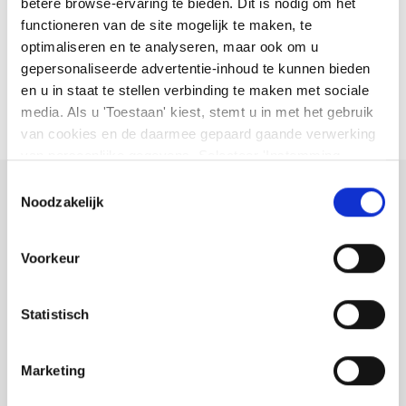
betere browse-ervaring te bieden. Dit is nodig om het
Hoe beheer ik orders en posities in futures?
functioneren van de site mogelijk te maken, te
optimaliseren en te analyseren, maar ook om u
gepersonaliseerde advertentie-inhoud te kunnen bieden
Hoe werkt de expiratieprocedure bij futures op
en u in staat te stellen verbinding te maken met sociale
commodities en/of met fysieke levering?
media. Als u 'Toestaan' kiest, stemt u in met het gebruik
van cookies en de daarmee gepaard gaande verwerking
van persoonlijke gegevens. Selecteer 'Instemming
beheren' om uw instemmingsvoorkeuren te beheren. U
Toestemmingsselectie
kunt te allen tijde uw voorkeuren wijzigen of uw
Noodzakelijk
Kunt u niet vinden wat u
instemming intrekken op de pagina met cookiebeleid. U
zoekt?
kunt
ons cookiebeleid hier
en
ons privacybeleid
Voorkeur
hier
bekijken
Ontdek hier de verschillende manieren om contact met ons op
te nemen.
Statistisch
Marketing
Vraag hulp