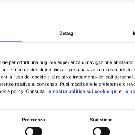
e mie informazioni personali?
r l’aggiornamento delle informazioni personali?
Dettagli
sonali, come i dati di contatto, il nome o
okie per offrirti una migliore esperienza di navigazione abilitand
per fornire contenuti pubblicitari personalizzati e consentirti di c
ti all'uso dei cookie e al relativo trattamento dei dati personali
rte di BG SAXO
erenze relative al consenso. Puoi modificare le preferenze o rev
ookie policy. Consulta
la nostra politica sui cookie qui
e
la no
Preferenza
Statistiche