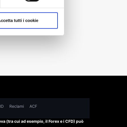
he cercavi?
ccetta tutti i cookie
ID
Reclami
ACF
leva (tra cui ad esempio, il Forex e i CFD) può