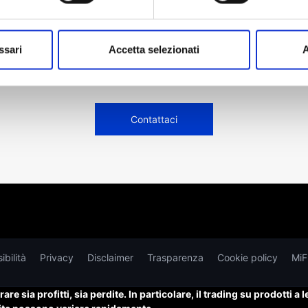
ovato l'informazione c
ssari
Accetta selezionati
A
Ecco come puoi richiedere assistenza.
Contattaci
bilità
Privacy
Disclaimer
Trasparenza
Cookie policy
MiF
e sia profitti, sia perdite. In particolare, il trading su prodotti a 