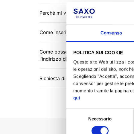
Perché mi viene richiesto di aggiornare l
Come inserire le informazioni mancanti pe
Consenso
Come posso aggiornare le informazioni per
POLITICA SUI COOKIE
l'indirizzo di residenza?
Questo sito Web utilizza i co
le operazioni del sito, nonché 
Scegliendo "Accetta", acconsen
Richiesta di chiusura del rapporto da pa
consenso" per gestire le pref
momento tramite la pagina c
qui
Selezione
Necessario
del
consenso