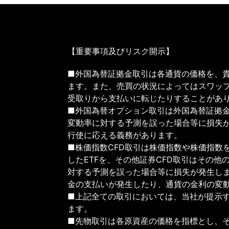
【重要事項及びリスク開示】
■外国為替証拠金取引は各通貨の価格を、
ます。また、売買の状況によってはスワッ
受取りから支払いに転じたりすることがあ
■外国為替オプション取引は外国為替証拠
変動率に対する予測を誤った場合等に損失
行使に応える義務があります。
■株価指数CFD取引は株価指数や株価指数を
したETFを、その他証券CFD取引はその他
対する予測を誤った場合等に損失が発生し
金の支払いが発生したり、通貨の金利の変
■上記全ての取引においては、当社が提示
ます。
■先物取引は各原資産の価格を指標とし、