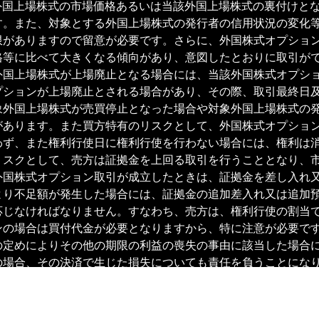
外国上場株式の市場価格あるいは当該外国上場株式の裏付けと
す。また、対象とする外国上場株式の発行者の信用状況の変化
限がありますので留意が必要です。さらに、外国株式オプショ
格等に比べて大きくなる傾向があり、意図したとおりに取引が
外国上場株式が上場廃止となる場合には、当該外国株式オプシ
プションが上場廃止とされる場合があり、その際、取引最終日
象外国上場株式が売買停止となった場合や対象外国上場株式の
があります。また買方特有のリスクとして、外国株式オプショ
わず、また権利行使日に権利行使を行わない場合には、権利は
リスクとして、売方は証拠金を上回る取引を行うこととなり、
外国株式オプション取引が成立したときは、証拠金を差し入れ
より不足額が発生した場合には、証拠金の追加差入れ又は追加
応じなければなりません。すなわち、売方は、権利行使の割当
ンの場合は買付代金が必要となりますから、特に注意が必要で
の定めによりその他の期限の利益の喪失の事由に該当した場合
の場合、その決済で生じた損失についても責任を負うことにな
として差し入れ又は預託していただきます。証拠金率は各銘柄
の買いを除く）は、取引証拠金を事前に当社に預託する必要が