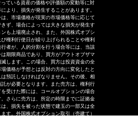
なっている資産の価格や評価額の変動等に対
等により、損失が発生することがあります。
ンは、市場価格が現実の市場価格等に応じて
できず、場合によっては大きな損失が発生す
ョンも上場廃止され、また、外国株式オプシ
及び権利行使日が繰り上げられることや権利
発行者が、人的分割を行う場合等には、当該
ンは期限商品であり、買方がアウトオブザマ
消滅します。この場合、買方は投資資金の全
市場価格が予想とは反対の方向に変化したと
又は預託しなければなりません。その後、相
預託が必要となります。また売方は、権利行
てを受けた際には、コールオプションの場合
す。さらに売方は、所定の時限までに証拠金
には、損失を被った状態で建玉の一部又は全
ります。外国株式オプション取引（売建て）
のリスクによって異なりますので、発注前の
あります。取引証拠金の最低必要額は取引可