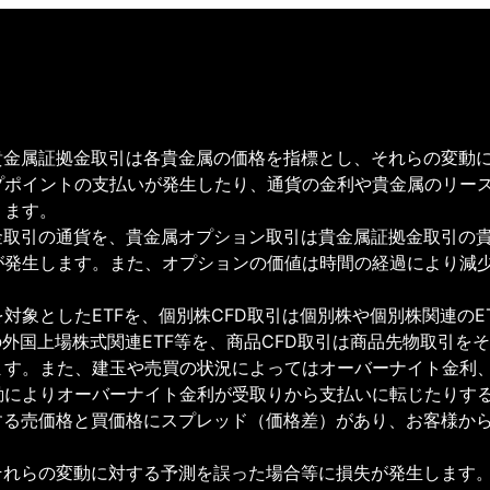
貴金属証拠金取引は各貴金属の価格を指標とし、それらの変動
プポイントの支払いが発生したり、通貨の金利や貴金属のリー
ります。
金取引の通貨を、貴金属オプション取引は貴金属証拠金取引の
が発生します。また、オプションの価値は時間の経過により減
対象としたETFを、個別株CFD取引は個別株や個別株関連のE
の外国上場株式関連ETF等を、商品CFD取引は商品先物取引
ます。また、建玉や売買の状況によってはオーバーナイト金利
動によりオーバーナイト金利が受取りから支払いに転じたりす
する売価格と買価格にスプレッド（価格差）があり、お客様か
それらの変動に対する予測を誤った場合等に損失が発生します