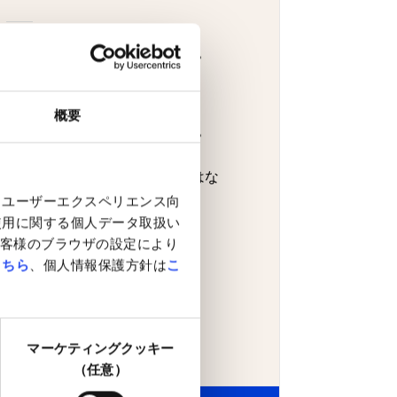
ロットサイズとはなんですか？
買付可能額
概要
リスクレートとはなんですか？
銘柄詳細にある「板情報」とはな
んですか？
、ユーザーエクスペリエンス向
使用に関する個人データ取扱い
客様のブラウザの設定により
こちら
、個人情報保護方針は
こ
マーケティングクッキー
（任意）