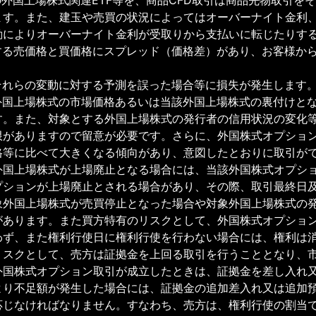
ます。また、建玉や売買の状況によってはオーバーナイト金利
動によりオーバーナイト金利が受取りから支払いに転じたりす
する売価格と買価格にスプレッド（価格差）があり、お客様か
それらの変動に対する予測を誤った場合等に損失が発生します
外国上場株式の市場価格あるいは当該外国上場株式の裏付けと
す。また、対象とする外国上場株式の発行者の信用状況の変化
限がありますので留意が必要です。さらに、外国株式オプショ
格等に比べて大きくなる傾向があり、意図したとおりに取引が
外国上場株式が上場廃止となる場合には、当該外国株式オプシ
プションが上場廃止とされる場合があり、その際、取引最終日
象外国上場株式が売買停止となった場合や対象外国上場株式の
があります。また買方特有のリスクとして、外国株式オプショ
わず、また権利行使日に権利行使を行わない場合には、権利は
リスクとして、売方は証拠金を上回る取引を行うこととなり、
外国株式オプション取引が成立したときは、証拠金を差し入れ
より不足額が発生した場合には、証拠金の追加差入れ又は追加
応じなければなりません。すなわち、売方は、権利行使の割当