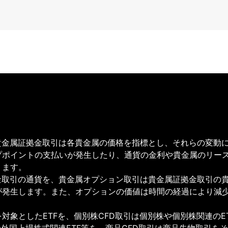
貴金属証拠金取引は各貴金属の価格を指標とし、それらの変動
プポイントの支払いが発生したり、通貨の金利や貴金属のリー
ります。
金取引の通貨を、貴金属オプション取引は貴金属証拠金取引の
が発生します。また、オプションの価値は時間の経過により減
対象としたETFを、個別株CFD取引は個別株や個別株関連のE
の外国上場株式関連ETF等を、商品CFD取引は商品先物取引