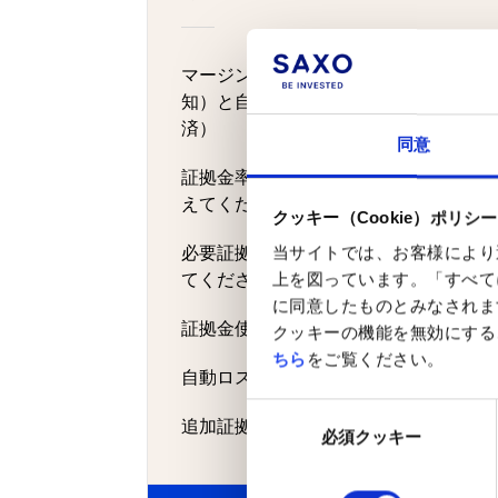
マージンコール（証拠金使用率通
知）と自動ロスカット（強制決
済）
同意
証拠金率とレバレッジに関して教
えてください
クッキー（Cookie）ポリシー
必要証拠金を確認する方法を教え
当サイトでは、お客様により
てください
上を図っています。「すべて
に同意したものとみなされま
証拠金使用率の確認方法
クッキーの機能を無効にするこ
ちら
をご覧ください。
自動ロスカットと資金管理
同
追加証拠金制度はありますか
必須クッキー
意
の
選