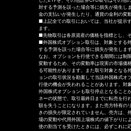
対する予測を誤った場合等に損失が発生し
金の支払いが発生したり、通貨の金利の変
■上記全ての取引においては、当社が提示
ます。
■先物取引は各原資産の価格を指標とし、
■外国株式オプション取引は、対象とする
する予測を誤った場合等に損失が発生しま
なお、オプションを行使できる期間には制
変動するため、その変動率は現実の市場価
る可能性があります。また取引対象となる
ョンの取引状況を勘案して当該外国株式オ
行使の機会が失われることがあります。対
外国株式オプションも取引停止となること
ネーの状態で、取引最終日までに転売を行
額を失うことになります。また売方特有の
きの損失が限定されていません。売方は、
場の変動や代用外国上場株式の値下がりに
使の割当てを受けたときには、必ずこれに