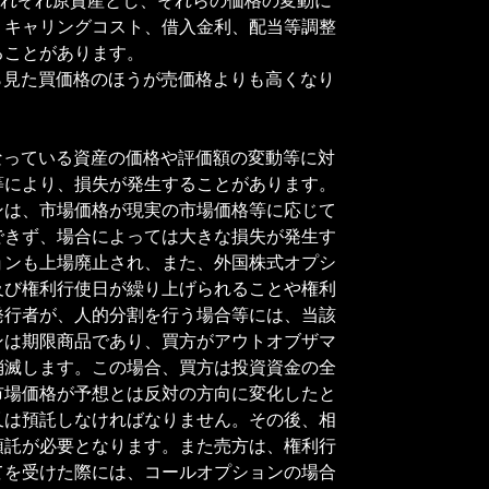
、キャリングコスト、借入金利、配当等調整
ることがあります。
ら見た買価格のほうが売価格よりも高くなり
。
なっている資産の価格や評価額の変動等に対
等により、損失が発生することがあります。
ンは、市場価格が現実の市場価格等に応じて
できず、場合によっては大きな損失が発生す
ョンも上場廃止され、また、外国株式オプシ
及び権利行使日が繰り上げられることや権利
発行者が、人的分割を行う場合等には、当該
ンは期限商品であり、買方がアウトオブザマ
消滅します。この場合、買方は投資資金の全
市場価格が予想とは反対の方向に変化したと
又は預託しなければなりません。その後、相
預託が必要となります。また売方は、権利行
てを受けた際には、コールオプションの場合