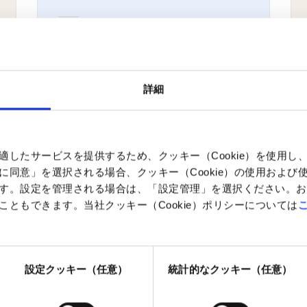
トレイリングストップの設定方法
各サブ口座の名称（イニシャル）
詳細
を教えて下さい
米国市場における時間外取引
取引条件変更通知
適したサービスを提供するため、クッキー（Cookie）を使用し
に同意」を選択される場合、クッキー（Cookie）の使用および
市場のボラティリティとは何です
す。設定を管理される場合は、「設定管理」を選択ください。お
か？
ともできます。当社クッキー（Cookie）ポリシーについては
注文が拒否されたのはなぜですか
設定クッキー（任意）
統計的なクッキー（任意）