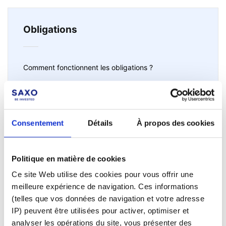
Obligations
Comment fonctionnent les obligations ?
Intérêts courus sur les obligations
La notation de risque des obligations (credit
rating)
Consentement
Détails
À propos des cookies
Obligations dans SaxoInvestor
Politique en matière de cookies
Impôts sur les obligations.
Ce site Web utilise des cookies pour vous offrir une
meilleure expérience de navigation. Ces informations
(telles que vos données de navigation et votre adresse
Voir tous
IP) peuvent être utilisées pour activer, optimiser et
analyser les opérations du site, vous présenter des